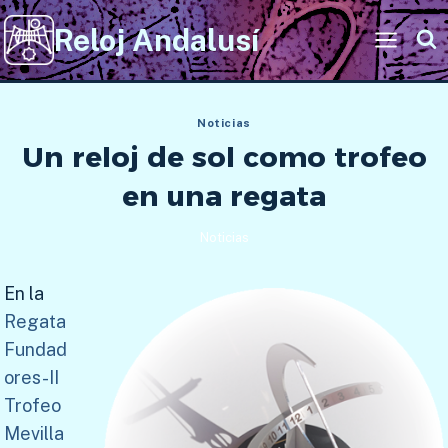
Saltar
Reloj Andalusí
al
contenido
Noticias
Un reloj de sol como trofeo
en una regata
Noticias
En la
Regata
Fundad
ores-II
Trofeo
Mevilla