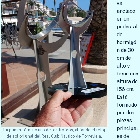
va
anclado
en un
pedestal
de
hormigó
n de 30
cm de
alto y
tiene una
altura de
156 cm.
Está
formado
por dos
piezas
principal
En primer término uno de los trofeos, al fondo el reloj
es de
de sol original del Real Club Náutico de Torrevieja.