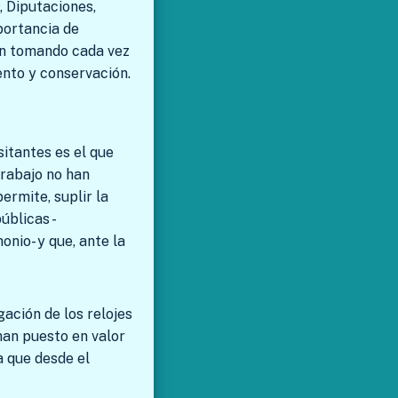
, Diputaciones,
portancia de
van tomando cada vez
ento y conservación.
itantes es el que
trabajo no han
ermite, suplir la
úblicas -
nio- y que, ante la
ación de los relojes
han puesto en valor
a que desde el