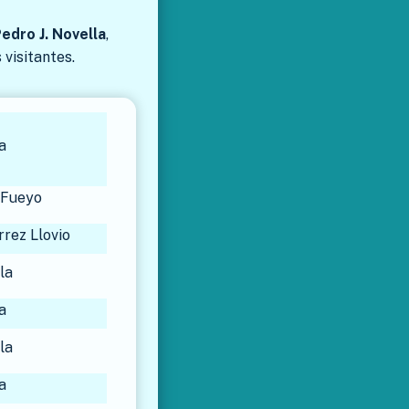
edro J. Novella
,
visitantes.
a
a Fueyo
rrez Llovio
la
a
la
a