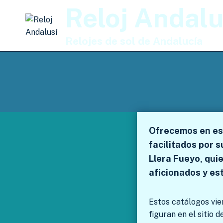
Saltar
Reloj Andalu
al
contenido
Relojes de sol de Andalucía
Ofrecemos en est
facilitados por s
Llera Fueyo, qui
aficionados y es
Estos catálogos vie
figuran en el sitio d