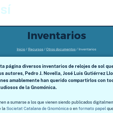
sí
Gnomónica
Imágenes
Inventarios
Inicio
/
Recursos
/
Otros documentos
/
Inventarios
a página diversos inventarios de relojes de sol qu
us autores, Pedro J. Novella, José Luis Gutiérrez Llov
enes amablemente han querido compartirlos con to
tudiosos de la Gnomónica.
nen a sumarse a los que vienen siendo publicados digitalmen
e la
Societat Catalana de Gnomònica
o en
formato papel
que