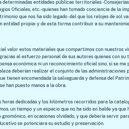
 a determinadas entidades públicas territoriales -Consejerías
gios Oficiales, etc.- quienes han tomado conciencia de la im
trimonio que nos ha sido legado -del que los relojes de sol 
 entidad propia- y de esta forma contribuir a su mantenimi
cial valor estos materiales que compartimos con nuestros vis
 gracias al esfuerzo personal de sus autores quienes con su 
nsa económica ni un reconocimiento oficial sino, si se me p
leza deberían realizar el conjunto de las administraciones p
ue tienen encomendada la salvaguarda y defensa del Patrimo
 se han puesto manos a la obra.
 horas dedicadas y los kilómetros recorridos para la catalog
mos, un tiempo y un espacio que no ha sido en balde ya que 
o gnomónico, en ocasiones olvidado, y que debería servir par
ducativo se potenciara su estudio y preservación.