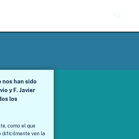
Recursos
Taller creativo
Noticias
e nos han sido
io y F. Javier
dos los
te, como el que
 difícilmente ven la