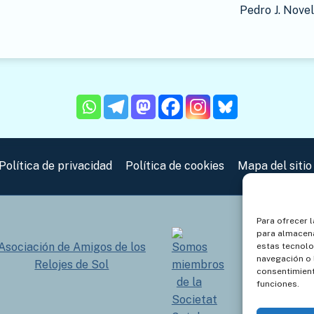
Pedro J. Novel
Política de privacidad
Política de cookies
Mapa del sitio
Para ofrecer 
para almacena
Asociación de Amigos de los
estas tecnol
navegación o l
Relojes de Sol
consentimient
Societat Ca
funciones.
Gnomò