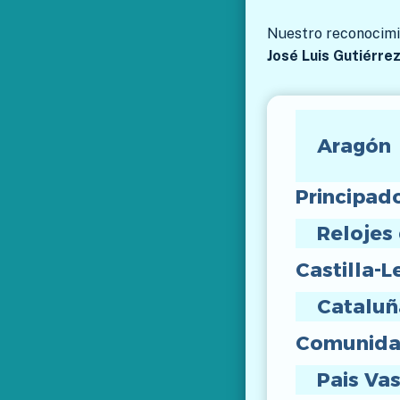
Nuestro reconocimie
José Luis Gutiérrez
Aragón
Principad
Relojes
Castilla-L
Cataluñ
Comunidad
Pais Va