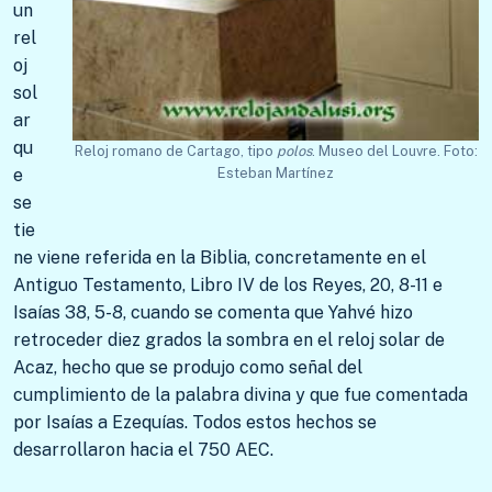
un
rel
oj
sol
ar
qu
Reloj romano de Cartago, tipo
polos
. Museo del Louvre. Foto:
e
Esteban Martínez
se
tie
ne viene referida en la Biblia, concretamente en el
Antiguo Testamento, Libro IV de los Reyes, 20, 8-11 e
Isaías 38, 5-8, cuando se comenta que Yahvé hizo
retroceder diez grados la sombra en el reloj solar de
Acaz, hecho que se produjo como señal del
cumplimiento de la palabra divina y que fue comentada
por Isaías a Ezequías. Todos estos hechos se
desarrollaron hacia el 750 AEC.