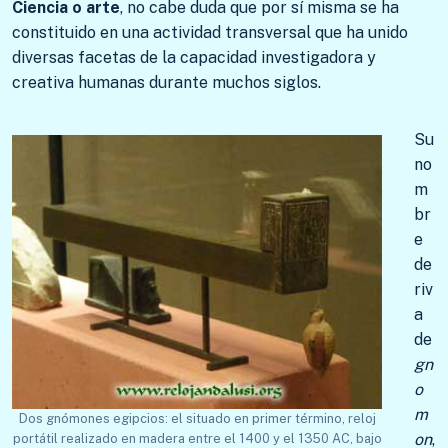
Ciencia o arte
, no cabe duda que por sí misma se ha
constituido en una actividad transversal que ha unido
diversas facetas de la capacidad investigadora y
creativa humanas durante muchos siglos.
Su
no
m
br
e
de
riv
a
de
gn
o
m
Dos gnómones egipcios: el situado en primer término, reloj
on
,
portátil realizado en madera entre el 1400 y el 1350 AC, bajo