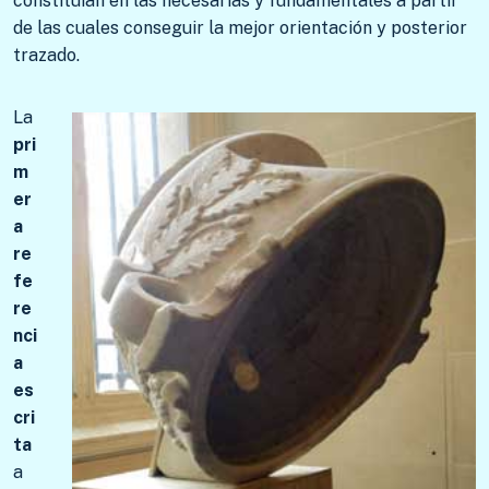
constituían en las necesarias y fundamentales a partir
de las cuales conseguir la mejor orientación y posterior
trazado.
La
pri
m
er
a
re
fe
re
nci
a
es
cri
ta
a