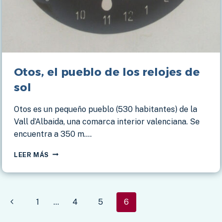
Otos, el pueblo de los relojes de
sol
Otos es un pequeño pueblo (530 habitantes) de la
Vall d’Albaida, una comarca interior valenciana. Se
encuentra a 350 m….
OTOS,
LEER MÁS
EL
PUEBLO
DE
LOS
Navegación
Página
1
…
4
5
6
RELOJES
DE
de
anterior
SOL