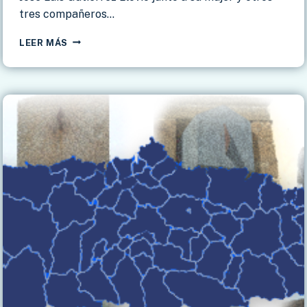
tres compañeros…
RELOJES
LEER MÁS
DE
SOL
EN
CANTABRIA