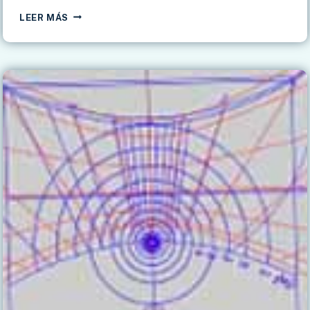
CONVENTO
LEER MÁS
DE
SAN
FRANCISCO
(LORCA):
LA
ENSEÑANZA
DE
LA
GNOMÓNICA