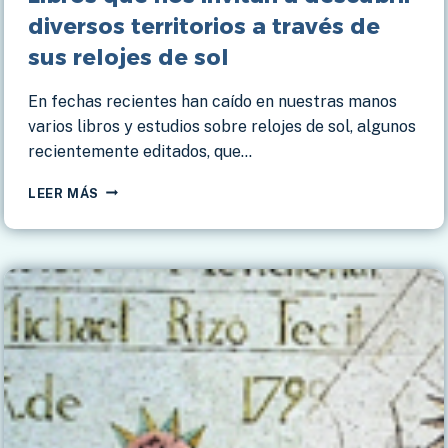
diversos territorios a través de
sus relojes de sol
En fechas recientes han caído en nuestras manos
varios libros y estudios sobre relojes de sol, algunos
recientemente editados, que…
LIBROS
LEER MÁS
QUE
NOS
INVITAN
A
DESCUBRIR
DIVERSOS
TERRITORIOS
A
TRAVÉS
DE
SUS
RELOJES