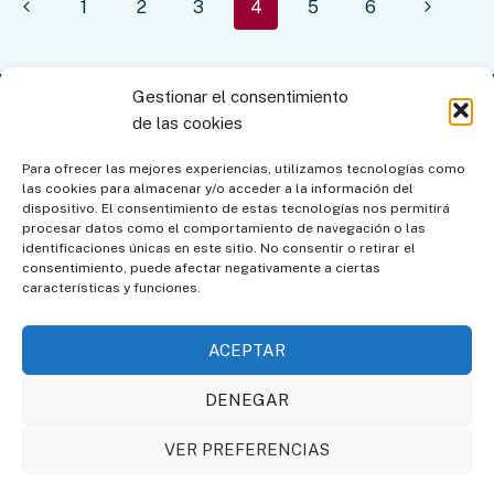
Navegación
Página
Siguient
1
2
3
4
5
6
de
anterior
página
página
Gestionar el consentimiento
Contacto
Aviso legal
Política de privacidad
de las cookies
Política de cookies
Mapa del sitio
Para ofrecer las mejores experiencias, utilizamos tecnologías como
las cookies para almacenar y/o acceder a la información del
Política de cookies (UE)
dispositivo. El consentimiento de estas tecnologías nos permitirá
procesar datos como el comportamiento de navegación o las
identificaciones únicas en este sitio. No consentir o retirar el
consentimiento, puede afectar negativamente a ciertas
características y funciones.
ACEPTAR
DENEGAR
Asociación de Amigos de
Societat Catalana de
VER PREFERENCIAS
los Relojes de Sol
Gnomònica