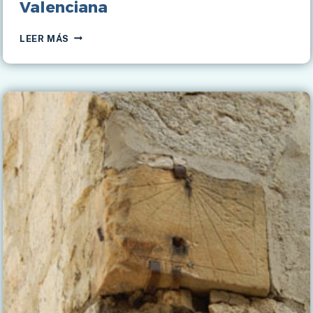
Valenciana
RELOJES
LEER MÁS
DE
SOL
DE
LA
COMUNITAT
VALENCIANA