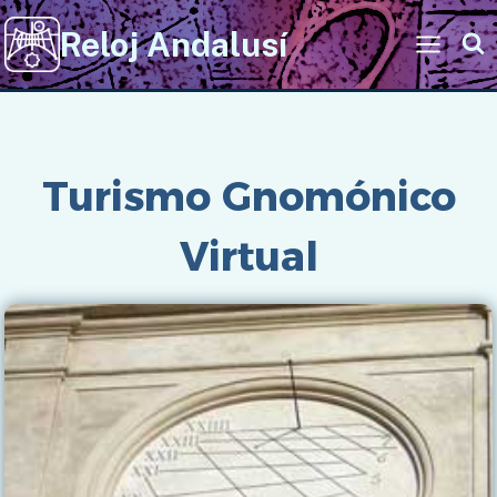
Saltar
Reloj Andalusí
al
contenido
Inicio
/
Imágenes
/
- Página 4
Turismo Gnomónico
Virtual