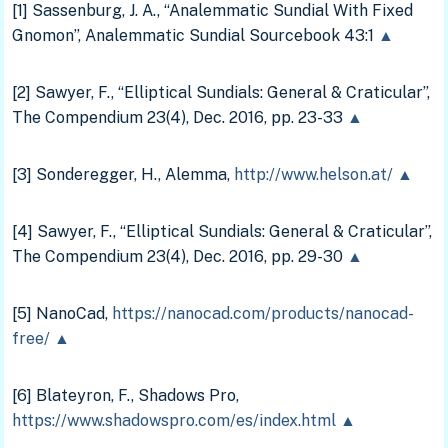
[1] Sassenburg, J. A., “Analemmatic Sundial With Fixed
Gnomon”, Analemmatic Sundial Sourcebook 43:1
▲
[2] Sawyer, F., “Elliptical Sundials: General & Craticular”,
The Compendium 23(4), Dec. 2016, pp. 23-33
▲
[3] Sonderegger, H., Alemma,
http://www.helson.at/
▲
[4] Sawyer, F., “Elliptical Sundials: General & Craticular”,
The Compendium 23(4), Dec. 2016, pp. 29-30
▲
[5] NanoCad,
https://nanocad.com/products/nanocad-
free/
▲
[6] Blateyron, F., Shadows Pro,
https://www.shadowspro.com/es/index.html
▲