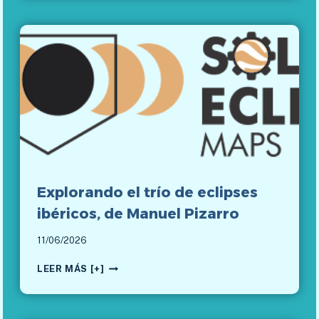
E
L
O
3
D
Y
A
N
Á
L
I
S
I
Explorando el trío de eclipses
S
D
ibéricos, de Manuel Pizarro
E
L
11/06/2026
C
E
U
LEER MÁS [+]
X
A
P
D
L
R