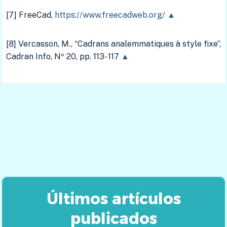
[7] FreeCad,
https://www.freecadweb.org/
▲
[8] Vercasson, M., “Cadrans analemmatiques à style fixe”,
Cadran Info, Nº 20, pp. 113- 117
▲
Últimos artículos
publicados