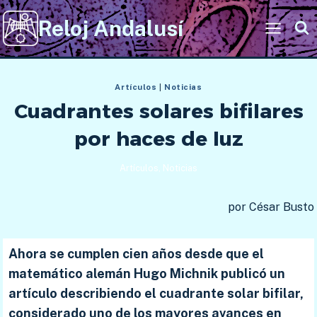
Saltar
Reloj Andalusí
al
contenido
Artículos
|
Noticias
Cuadrantes solares bifilares
por haces de luz
Artículos
,
Noticias
por César Busto
Ahora se cumplen cien años desde que el
matemático alemán Hugo Michnik publicó un
artículo describiendo el cuadrante solar bifilar,
considerado uno de los mayores avances en