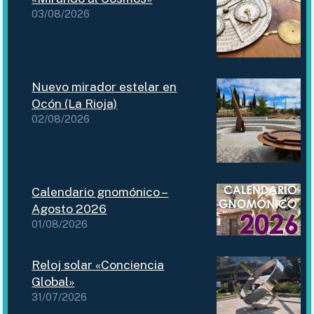
A
03/08/2026
C
I
O
G
A
Nuevo mirador estelar en
R
Ocón (La Rioja)
Z
02/08/2026
Ó
N
Calendario gnomónico –
Agosto 2026
01/08/2026
Reloj solar «Conciencia
Global»
31/07/2026