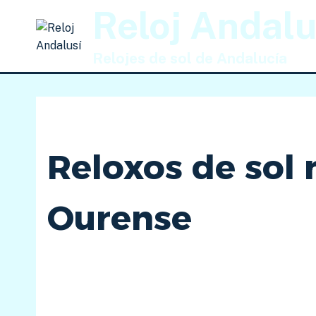
Saltar
Reloj Andalu
al
contenido
Relojes de sol de Andalucía
Reloxos de sol 
Ourense