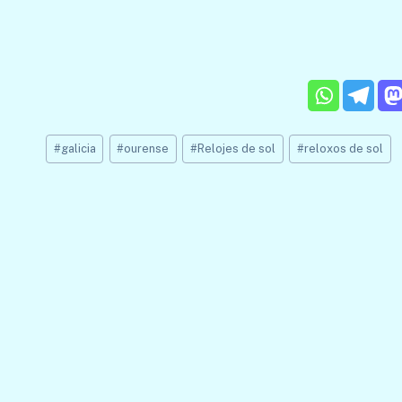
Etiquetas
#
galicia
#
ourense
#
Relojes de sol
#
reloxos de sol
de
la
entrada: