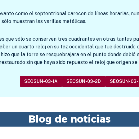
levante como el septentrional carecen de líneas horarias, nu
 sólo muestran las varillas metálicas.
es que sólo se conserven tres cuadrantes en otras tantas par
haber un cuarto reloj en su faz occidental que fue destruid
 hizo que la torre se resquebrajara en el punto donde debió 
estaurado sin que haya sido repuesto el reloj que origen se
SEOSUN-03-1A
SEOSUN-03-2D
SEOSUN-03-
Blog de noticias