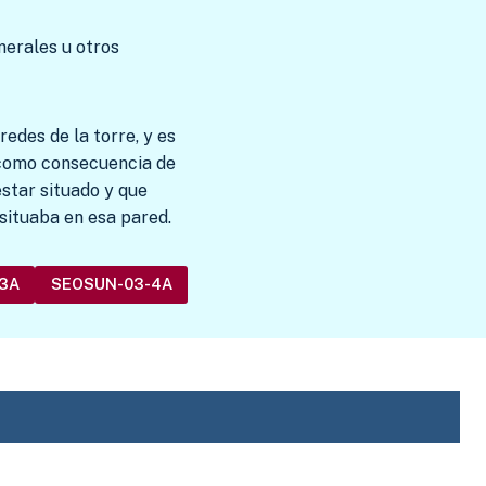
merales u otros
edes de la torre, y es
o como consecuencia de
estar situado y que
 situaba en esa pared.
3A
SEOSUN-03-4A