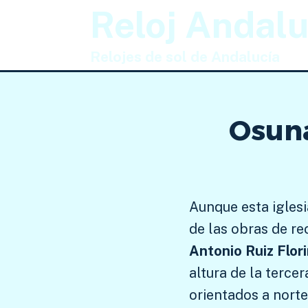
Saltar
Reloj Andalu
al
contenido
Relojes de sol de Andalucía
Osuna
Aunque esta iglesi
de las obras de re
Antonio Ruiz Flor
altura de la terce
orientados a norte,