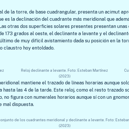
l de la torre, de base cuadrangular, presenta un acimut ap
que es la declinación del cuadrante más meridional que ademá
 Las otras dos superficies solares presentes presentan unas
de 173 grados al oeste, el declinante a levante y el declinant
ltimo de muy difícil avistamiento dada su posición en la tor
uo claustro hoy entoldado.
nez
Reloj declinante a levante. Foto: Esteban Martínez
Cu
(2023)
ridional mantiene el trazado de líneas horarias aunque solo
 hasta las 4 de la tarde. Este reloj, como el resto trazado 
o, no figura con numerales horarios aunque sí con un gnomo
ue mal dispuesta.
conjunto de los cuadrantes meridional y declinante a levante. Foto: Esteba
(2023)