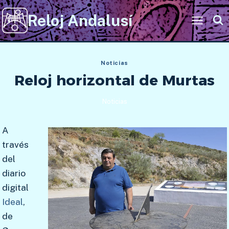
Saltar
Reloj Andalusí
al
contenido
Noticias
Reloj horizontal de Murtas
Noticias
A
través
del
diario
digital
Ideal
,
de