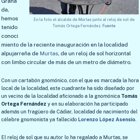
Grana
da,
hemos
En la foto el alcalde de Murtas junto al reloj de sol de
Tomás Ortega Fernández.
Fuente
tenido
conoci
miento de la reciente inauguración en la localidad
alpujarreña de
Murtas
, de un reloj de sol horizontal
con limbo circular de más de un metro de diámetro.
Con un cartabón gnomónico, con el que es marcada la hora
local de la localidad, este cuadrante ha sido diseñado por
un vecino de la localidad aficionado a la gnomónica
Tomás
Ortega Fernández
y en su elaboración ha participado
además un fragüero de Cádiar, localidad de nacimiento del
célebre gnomonista ya fallecido
Lorenzo López Asensio
.
El reloj de sol que su autor lo ha regalado a Murtas, se