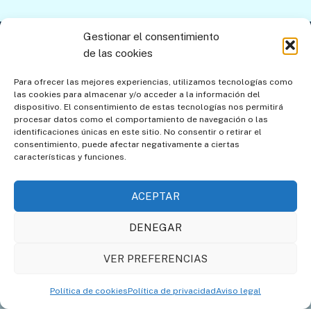
Gestionar el consentimiento
Contacto
Aviso legal
Política de privacidad
de las cookies
Política de cookies
Mapa del sitio
Para ofrecer las mejores experiencias, utilizamos tecnologías como
las cookies para almacenar y/o acceder a la información del
Política de cookies (UE)
dispositivo. El consentimiento de estas tecnologías nos permitirá
procesar datos como el comportamiento de navegación o las
identificaciones únicas en este sitio. No consentir o retirar el
consentimiento, puede afectar negativamente a ciertas
características y funciones.
ACEPTAR
DENEGAR
Asociación de Amigos de
Societat Catalana de
VER PREFERENCIAS
los Relojes de Sol
Gnomònica
Política de cookies
Política de privacidad
Aviso legal