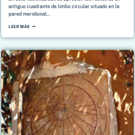
antiguo cuadrante de limbo circular situado en la
pared meridional…
ALCALÁ
LEER MÁS
DE
GUADAIRA
–
HACIENDA
LA
PALMA