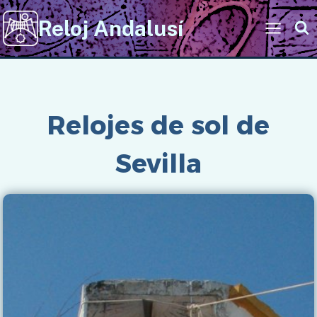
Saltar
Reloj Andalusí
al
contenido
Inicio
/
Imágenes
/
Relojes de sol de Andalucía
/
- Página 8
Relojes de sol de
Sevilla