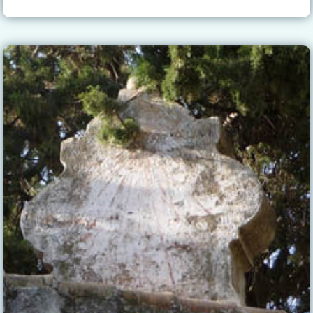
DE
GUADAIRA
–
HACIENDA
LOS
ÁNGELES