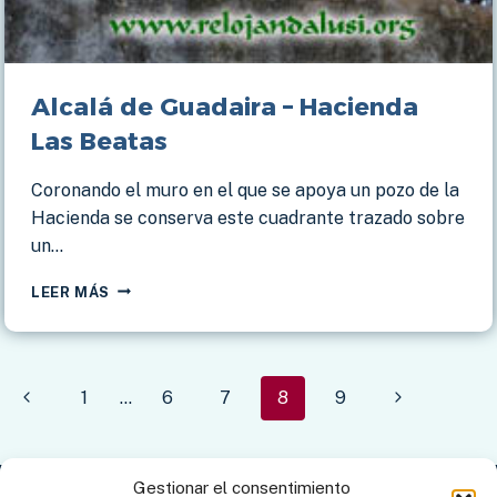
Alcalá de Guadaira – Hacienda
Las Beatas
Coronando el muro en el que se apoya un pozo de la
Hacienda se conserva este cuadrante trazado sobre
un…
ALCALÁ
LEER MÁS
DE
GUADAIRA
–
HACIENDA
Navegación
Página
Siguiente
1
…
6
7
8
9
LAS
BEATAS
de
anterior
página
página
Gestionar el consentimiento