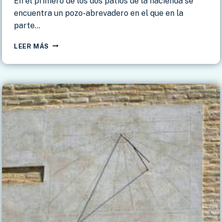
En el primero de los dos patios de la hacienda se
encuentra un pozo-abrevadero en el que en la
parte…
BOLLULLOS
LEER MÁS
DE
LA
MITACIÓN
–
HACIENDA
BAENA