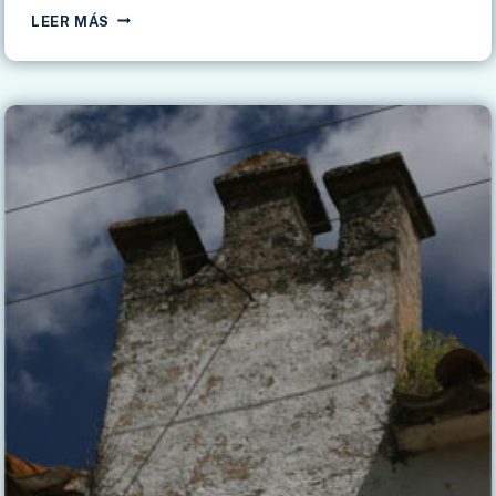
ALCALÁ
LEER MÁS
DE
GUADAIRA
–
HACIENDA
LA
SOLEDAD