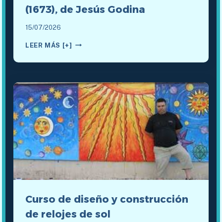
(1673), de Jesús Godina
15/07/2026
EL
LEER MÁS [+]
RELOJ
SOLAR
DE
REFLEXIÓN
DEL
LICEO
STENDHAL
DE
GRENOBLE
(1673),
DE
JESÚS
GODINA
Curso de diseño y construcción
de relojes de sol