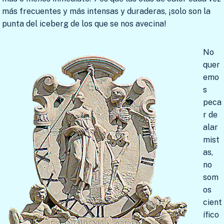
más frecuentes y más intensas y duraderas, ¡solo son la
punta del iceberg de los que se nos avecina!
No
quer
emo
s
peca
r de
alar
mist
as,
no
som
os
cient
ífico