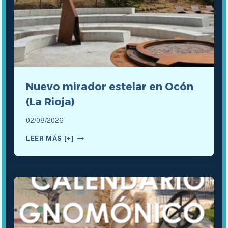
Nuevo mirador estelar en Ocón
(La Rioja)
02/08/2026
NUEVO
LEER MÁS [+]
MIRADOR
ESTELAR
EN
OCÓN
(LA
RIOJA)