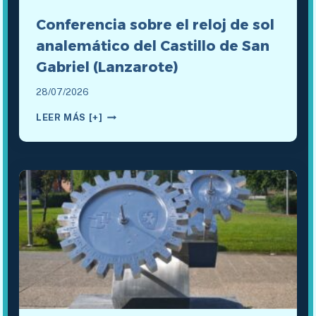
Conferencia sobre el reloj de sol
analemático del Castillo de San
Gabriel (Lanzarote)
28/07/2026
CONFERENCIA
LEER MÁS [+]
SOBRE
EL
RELOJ
DE
SOL
ANALEMÁTICO
DEL
CASTILLO
DE
SAN
GABRIEL
(LANZAROTE)