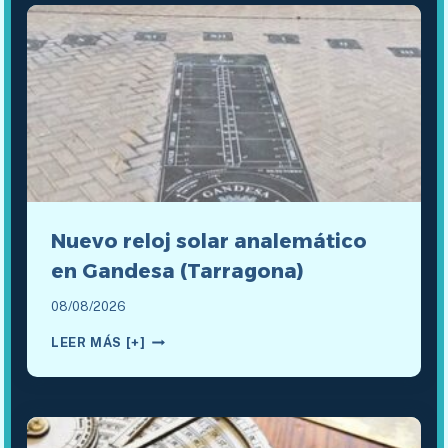
Nuevo reloj solar analemático
en Gandesa (Tarragona)
08/08/2026
NUEVO
LEER MÁS [+]
RELOJ
SOLAR
ANALEMÁTICO
EN
GANDESA
(TARRAGONA)