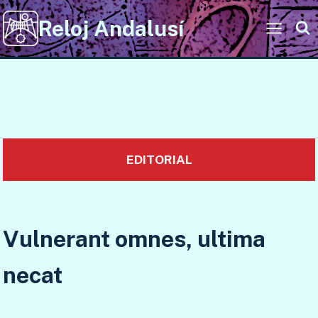
Saltar
Reloj Andalusí
al
contenido
EDITORIAL
Vulnerant omnes, ultima
necat