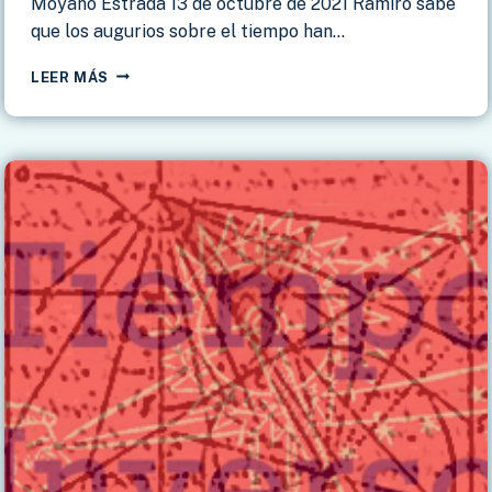
Moyano Estrada 13 de octubre de 2021 Ramiro sabe
que los augurios sobre el tiempo han…
MICRORRELATO
LEER MÁS
«RAMIRO
Y
LAS
CABAÑUELAS»
DE
EDUARDO
MOYANO