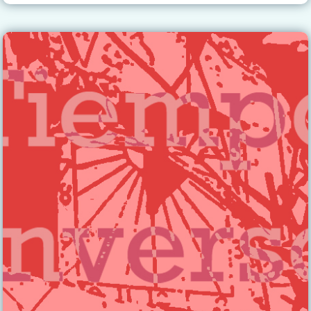
FINAL
DE
LA
INOCENCIA»,
DE
EDUARDO
MOYANO