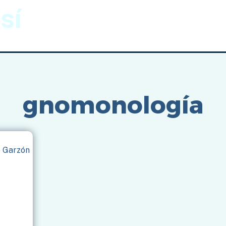
sí
Gnomónica
Imágenes
Inicio
/
gnomonología