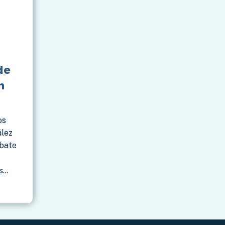
de
n
os
ález
ebate
s…
S,