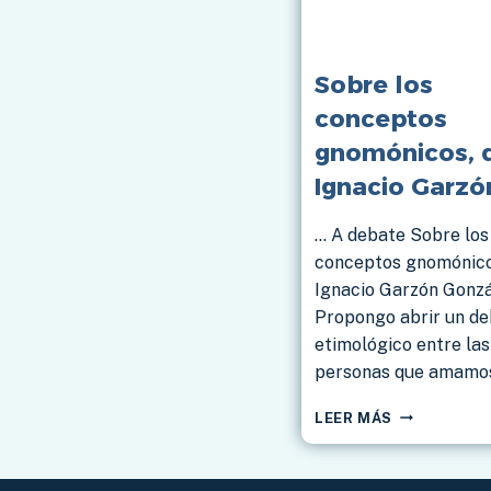
Sobre los
conceptos
gnomónicos, 
Ignacio Garzó
… A debate Sobre los
conceptos gnomónic
Ignacio Garzón Gonz
Propongo abrir un d
etimológico entre las
personas que amamo
SOBRE
LEER MÁS
LOS
CONCEPTOS
GNOMÓNICO