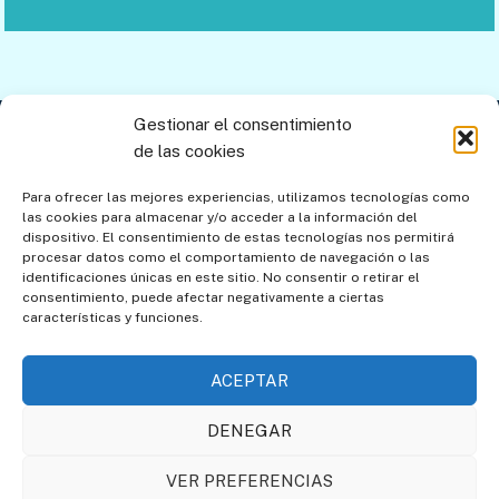
Gestionar el consentimiento
Contacto
Aviso legal
Política de privacidad
de las cookies
Política de cookies
Mapa del sitio
Para ofrecer las mejores experiencias, utilizamos tecnologías como
las cookies para almacenar y/o acceder a la información del
Política de cookies (UE)
dispositivo. El consentimiento de estas tecnologías nos permitirá
procesar datos como el comportamiento de navegación o las
identificaciones únicas en este sitio. No consentir o retirar el
consentimiento, puede afectar negativamente a ciertas
características y funciones.
ACEPTAR
DENEGAR
Asociación de Amigos de
Societat Catalana de
VER PREFERENCIAS
los Relojes de Sol
Gnomònica