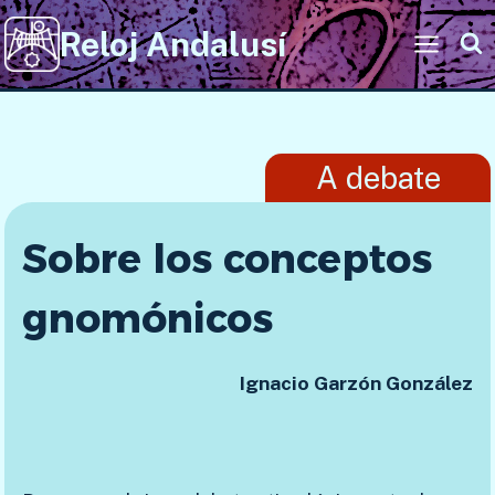
Saltar
Reloj Andalusí
al
contenido
…
A debate
Sobre los conceptos
gnomónicos
Ignacio Garzón González