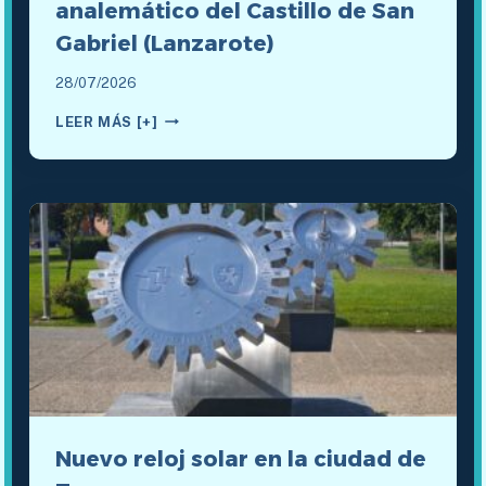
analemático del Castillo de San
Gabriel (Lanzarote)
28/07/2026
CONFERENCIA
LEER MÁS [+]
SOBRE
EL
RELOJ
DE
SOL
ANALEMÁTICO
DEL
CASTILLO
DE
SAN
GABRIEL
(LANZAROTE)
Nuevo reloj solar en la ciudad de