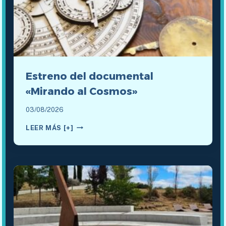
N
M
A
R
T
Í
N
Estreno del documental
E
Z
«Mirando al Cosmos»
03/08/2026
ESTRENO
LEER MÁS [+]
DEL
DOCUMENTAL
«MIRANDO
AL
COSMOS»