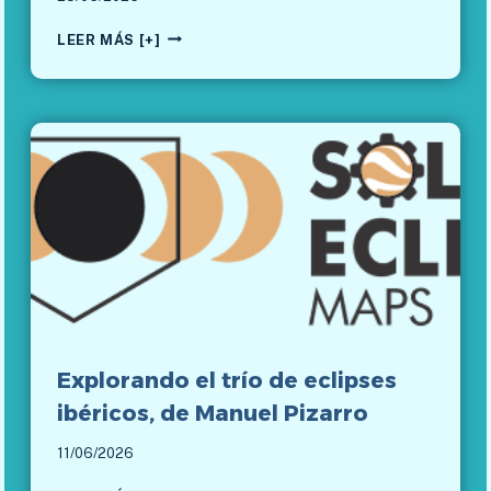
M
LEER MÁS [+]
O
D
E
L
O
3
D
Y
A
N
Á
L
I
S
I
Explorando el trío de eclipses
S
D
ibéricos, de Manuel Pizarro
E
L
11/06/2026
C