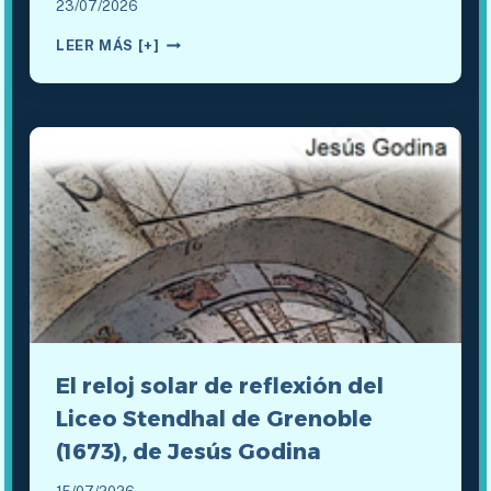
23/07/2026
PAPELES
LEER MÁS [+]
DIGITALES
SOMBRA
SOLAR:
DIEZ
NÚMEROS
PUBLICADOS
El reloj solar de reflexión del
Liceo Stendhal de Grenoble
(1673), de Jesús Godina