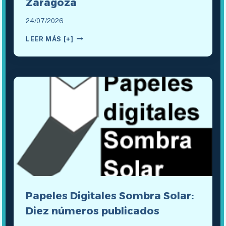
Zaragoza
24/07/2026
NUEVO
LEER MÁS [+]
RELOJ
SOLAR
EN
LA
CIUDAD
DE
ZARAGOZA
Papeles Digitales Sombra Solar:
Diez números publicados