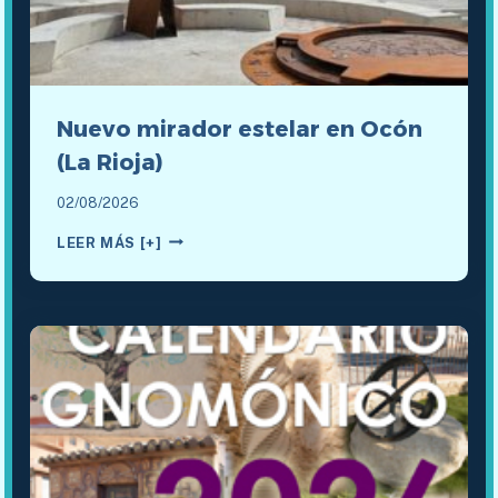
Nuevo mirador estelar en Ocón
(La Rioja)
02/08/2026
NUEVO
LEER MÁS [+]
MIRADOR
ESTELAR
EN
OCÓN
(LA
RIOJA)