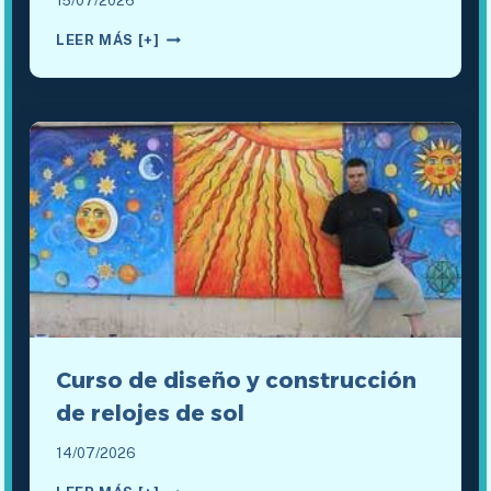
15/07/2026
EL
LEER MÁS [+]
RELOJ
SOLAR
DE
REFLEXIÓN
DEL
LICEO
STENDHAL
DE
GRENOBLE
(1673),
DE
JESÚS
GODINA
Curso de diseño y construcción
de relojes de sol
14/07/2026
CURSO