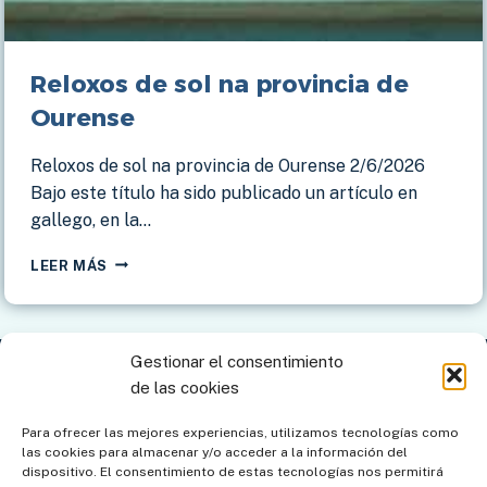
Reloxos de sol na provincia de
Ourense
Reloxos de sol na provincia de Ourense 2/6/2026
Bajo este título ha sido publicado un artículo en
gallego, en la…
RELOXOS
LEER MÁS
DE
SOL
NA
PROVINCIA
Gestionar el consentimiento
DE
Contacto
Aviso legal
Política de privacidad
de las cookies
OURENSE
Política de cookies
Mapa del sitio
Para ofrecer las mejores experiencias, utilizamos tecnologías como
las cookies para almacenar y/o acceder a la información del
Política de cookies (UE)
dispositivo. El consentimiento de estas tecnologías nos permitirá