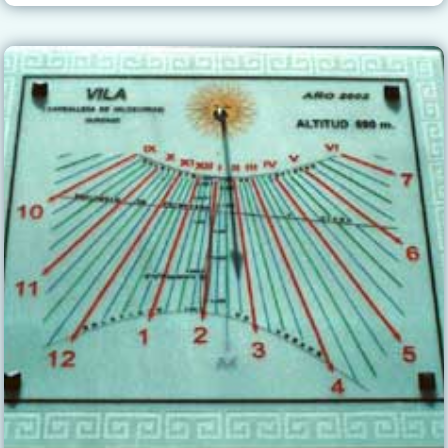
RELOJES
DE
SOL
DE
HERNÁN
RUIZ»