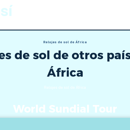
sí
Gnomónica
Imágenes
Relojes de sol de África
es de sol de otros paí
África
Relojes de sol de África
World Sundial Tour