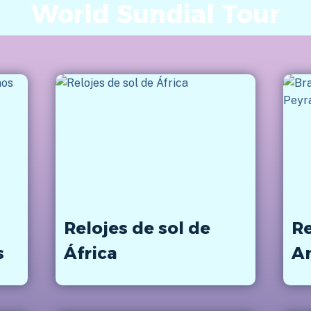
World Sundial Tour
Relojes de sol de
Re
s
África
A