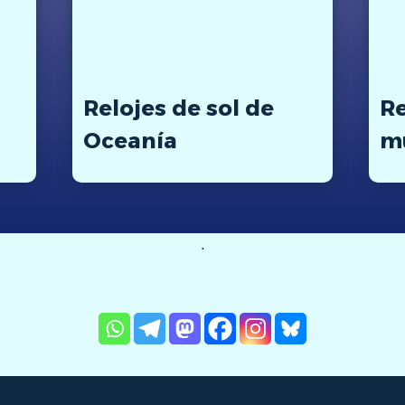
Relojes de sol de
Re
Oceanía
m
.