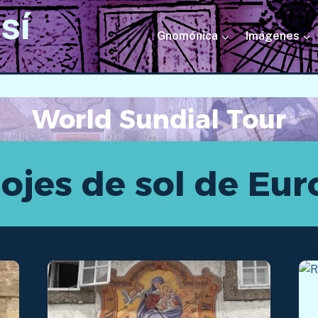
sí
Gnomónica
Imágenes
World Sundial Tour
ojes de sol de Eu