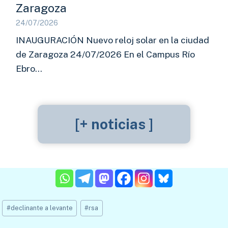
Zaragoza
24/07/2026
INAUGURACIÓN Nuevo reloj solar en la ciudad
de Zaragoza 24/07/2026 En el Campus Río
Ebro…
[+ noticias ]
Etiquetas
#
declinante a levante
#
rsa
de