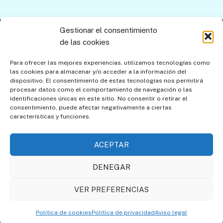
la
entrada:
Gestionar el consentimiento
Contacto
Aviso legal
Política de privacidad
de las cookies
Política de cookies
Mapa del sitio
Para ofrecer las mejores experiencias, utilizamos tecnologías como
las cookies para almacenar y/o acceder a la información del
Política de cookies (UE)
dispositivo. El consentimiento de estas tecnologías nos permitirá
procesar datos como el comportamiento de navegación o las
identificaciones únicas en este sitio. No consentir o retirar el
consentimiento, puede afectar negativamente a ciertas
características y funciones.
ACEPTAR
DENEGAR
Asociación de Amigos de
Societat Catalana de
VER PREFERENCIAS
los Relojes de Sol
Gnomònica
Política de cookies
Política de privacidad
Aviso legal