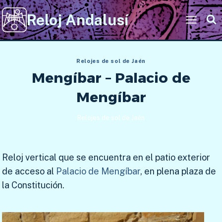
Saltar
Reloj Andalusí
al
contenido
Relojes de sol de Jaén
Mengíbar – Palacio de
Mengíbar
Relojes de sol de Jaén
Reloj vertical que se encuentra en el patio exterior
de acceso al
Palacio de Mengíbar
, en plena plaza de
la Constitución.