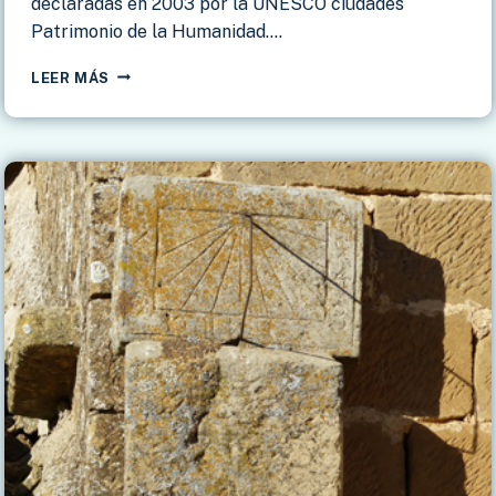
declaradas en 2003 por la UNESCO ciudades
Patrimonio de la Humanidad….
ÚBEDA
LEER MÁS
–
CUADRANTES
SOLARES
EN
EL
CONJUNTO
MONUMENTAL