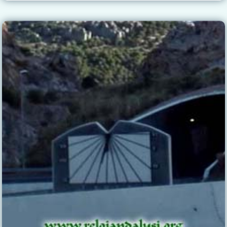
LA
ESPADA
–
IGLESIA
DE
SANTIAGO