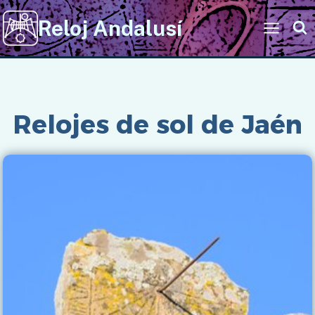
Saltar
Reloj Andalusí
al
contenido
Inicio
/
Imágenes
/
Relojes de sol de Andalucía
/
Relojes de sol de Jaén