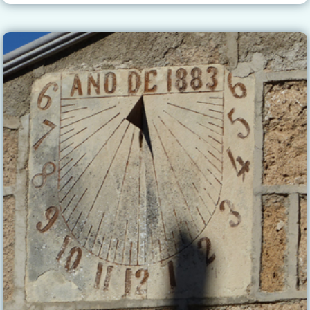
ERMITA
DEL
CERRO
DE
LA
VIRGEN