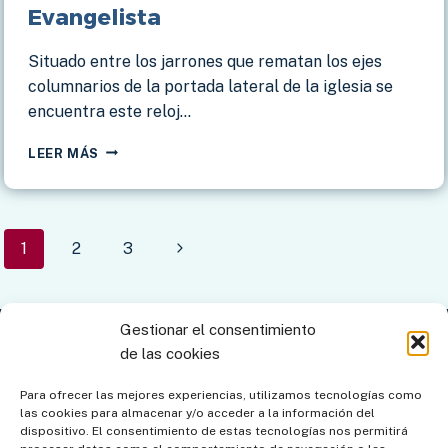
Evangelista
Situado entre los jarrones que rematan los ejes
columnarios de la portada lateral de la iglesia se
encuentra este reloj…
MANCHA
LEER MÁS
REAL
–
IGLESIA
SAN
Navegación
Siguiente
1
2
3
JUAN
EVANGELISTA
de
página
página
Gestionar el consentimiento
Contacto
Aviso legal
Política de privacidad
de las cookies
Política de cookies
Mapa del sitio
Para ofrecer las mejores experiencias, utilizamos tecnologías como
las cookies para almacenar y/o acceder a la información del
Política de cookies (UE)
dispositivo. El consentimiento de estas tecnologías nos permitirá