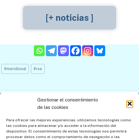
[+ noticias ]
Etiquetas
#
meridional
#
rsa
de
la
entrada:
Gestionar el consentimiento
Contacto
Aviso legal
Política de privacidad
de las cookies
Política de cookies
Mapa del sitio
Para ofrecer las mejores experiencias, utilizamos tecnologías como
las cookies para almacenar y/o acceder a la información del
Política de cookies (UE)
dispositivo. El consentimiento de estas tecnologías nos permitirá
procesar datos como el comportamiento de navegación o las