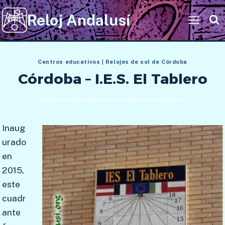
Saltar
Reloj Andalusí
al
contenido
Centros educativos
|
Relojes de sol de Córdoba
Córdoba – I.E.S. El Tablero
Centros educativos
,
Relojes de sol de Córdoba
Inaug
urado
en
2015,
este
cuadr
ante