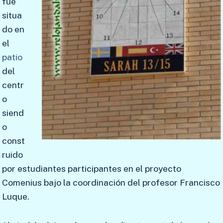
fue
situa
do en
el
patio
del
centr
o
siend
o
const
ruido
por estudiantes participantes en el proyecto
Comenius bajo la coordinación del profesor Francisco
Luque.