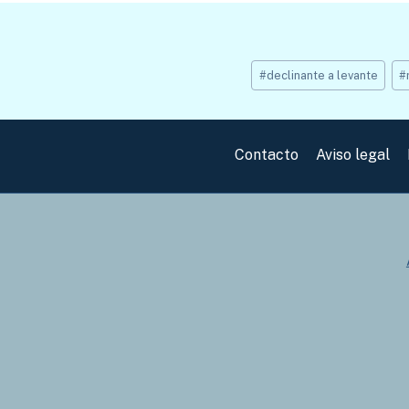
Etiquetas
#
declinante a levante
#
de
la
entrada:
Contacto
Aviso legal