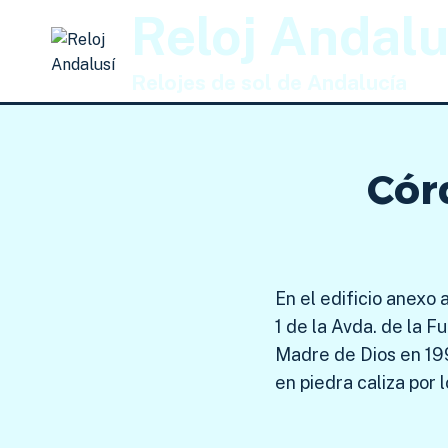
Saltar
Reloj Andalu
al
contenido
Relojes de sol de Andalucía
Cór
En el edificio anexo
1 de la Avda. de la F
Madre de Dios en 199
en piedra caliza por