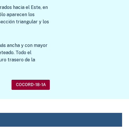
rados hacia el Este, en
sólo aparecen los
ección triangular y los
 más ancha y con mayor
eteado. Todo el
uro trasero de la
COCORD-18-1A