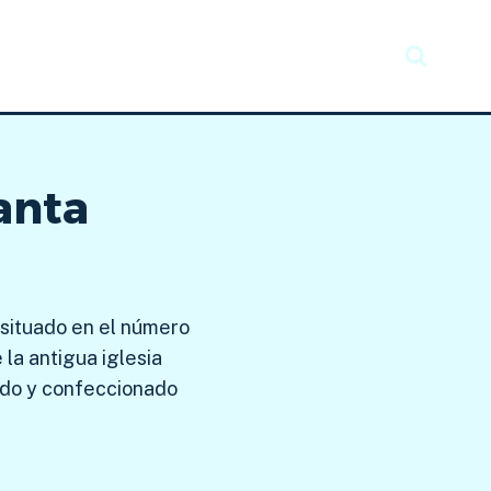
Recursos
Taller creativo
Noticias
anta
 situado en el número
 la antigua iglesia
ñado y confeccionado