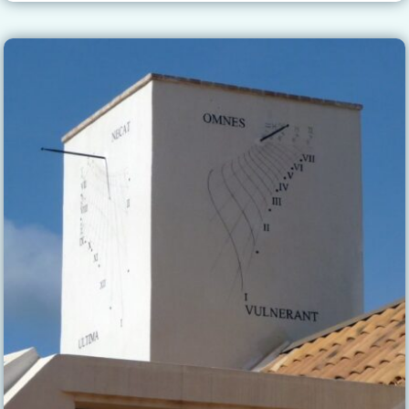
RELOJES
DEL
MONASTERIO
DE
SANTA
MARÍA
DE
LAS
CUEVAS