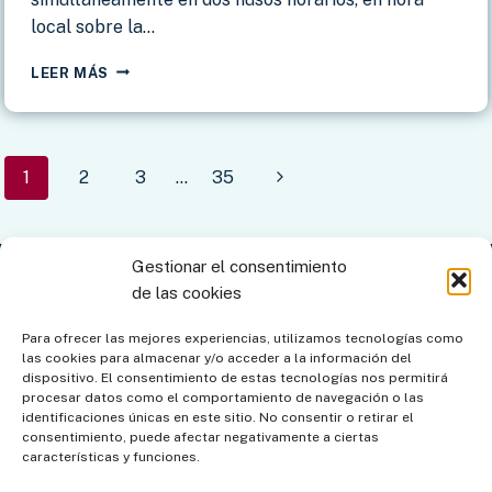
local sobre la…
MORÓN
LEER MÁS
DE
LA
FRONTERA
–
Navegación
Siguiente
1
2
3
…
35
HACIENDA
MOLINO
de
página
NUEVO
página
Gestionar el consentimiento
Contacto
Aviso legal
Política de privacidad
de las cookies
Política de cookies
Mapa del sitio
Para ofrecer las mejores experiencias, utilizamos tecnologías como
las cookies para almacenar y/o acceder a la información del
Política de cookies (UE)
dispositivo. El consentimiento de estas tecnologías nos permitirá
procesar datos como el comportamiento de navegación o las
identificaciones únicas en este sitio. No consentir o retirar el
consentimiento, puede afectar negativamente a ciertas
características y funciones.