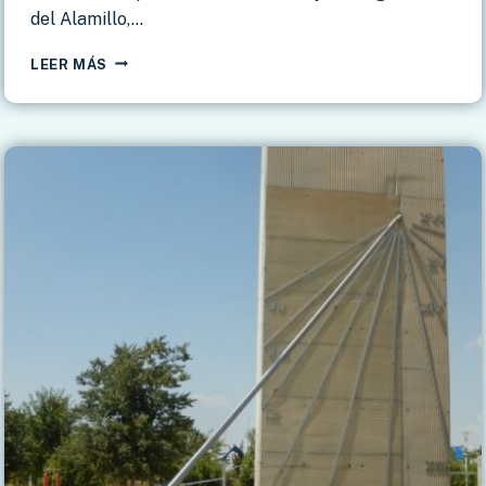
del Alamillo,…
CAÑADA
LEER MÁS
ROSAL
–
CORTIJO
SAN
IGNACIO
DEL
ALAMILLO