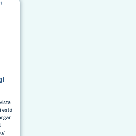
POR
JOAN
SERRA
BUSQUETS
gi
vista
i está
argar
l
eu/