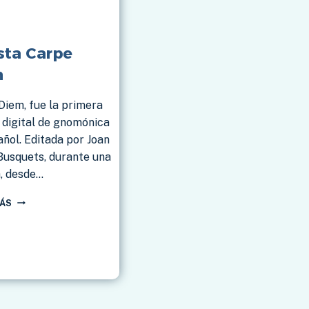
sta Carpe
m
Diem, fue la primera
 digital de gnomónica
ñol. Editada por Joan
Busquets, durante una
, desde…
REVISTA
MÁS
CARPE
DIEM