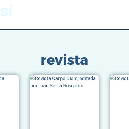
sí
Gnomónica
Imágenes
Inicio
/
revista