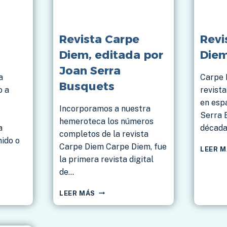
Revista Carpe
Revi
Diem, editada por
Die
Joan Serra
a
Carpe 
Busquets
o a
revista
en espa
Incorporamos a nuestra
Serra 
hemeroteca los números
a
década
completos de la revista
ido o
Carpe Diem Carpe Diem, fue
LEER 
la primera revista digital
de…
REVISTA
A
LEER MÁS
CARPE
DIEM,
EDITADA