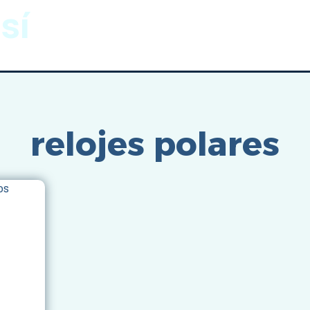
sí
Gnomónica
Imágenes
Inicio
/
relojes polares