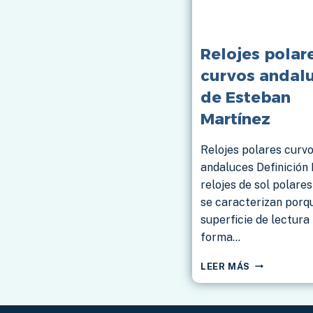
Relojes polar
curvos andalu
de Esteban
Martínez
Relojes polares curv
andaluces Definición 
relojes de sol polare
se caracterizan porq
superficie de lectura
forma…
RELOJES
LEER MÁS
POLARES
CURVOS
ANDALUCES,