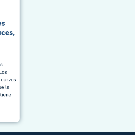
es
ces,
os
Los
s curvos
ue la
 tiene