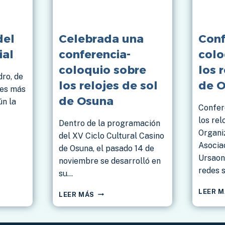
del
Celebrada una
Conf
ial
conferencia-
colo
coloquio sobre
los 
dro, de
los relojes de sol
de 
les más
de Osuna
ún la
Confer
los rel
Dentro de la programación
Organi
del XV Ciclo Cultural Casino
Asocia
de Osuna, el pasado 14 de
Ursaon
noviembre se desarrolló en
redes 
su…
LEER 
CELEBRADA
LEER MÁS
UNA
CONFERENCIA-
COLOQUIO