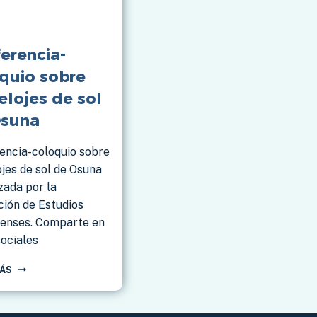
erencia-
quio sobre
relojes de sol
Osuna
encia-coloquio sobre
ojes de sol de Osuna
zada por la
ción de Estudios
enses. Comparte en
sociales
CONFERENCIA-
MÁS
COLOQUIO
SOBRE
LOS