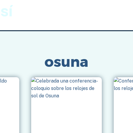
sí
Gnomónica
Imágenes
Inicio
/
osuna