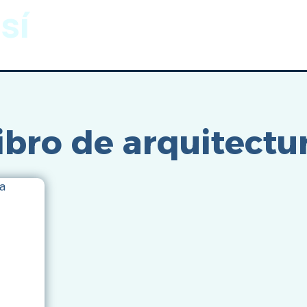
sí
Gnomónica
Imágenes
Inicio
/
ibro de arquitectu