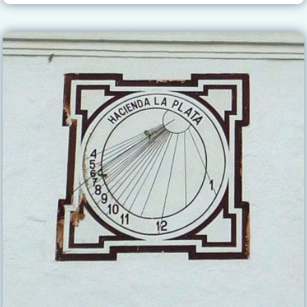
ALCOR
–
HACIENDA
SAN
ANTONIO
DE
CLAVINQUE