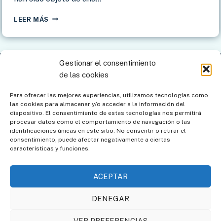
ALMUÑÉCAR
LEER MÁS
–
IGLESIA
DE
LA
Gestionar el consentimiento
ENCARNACIÓN
Contacto
Aviso legal
Política de privacidad
de las cookies
Política de cookies
Mapa del sitio
Para ofrecer las mejores experiencias, utilizamos tecnologías como
las cookies para almacenar y/o acceder a la información del
Política de cookies (UE)
dispositivo. El consentimiento de estas tecnologías nos permitirá
procesar datos como el comportamiento de navegación o las
identificaciones únicas en este sitio. No consentir o retirar el
consentimiento, puede afectar negativamente a ciertas
características y funciones.
ACEPTAR
DENEGAR
Asociación de Amigos de
Societat Catalana de
VER PREFERENCIAS