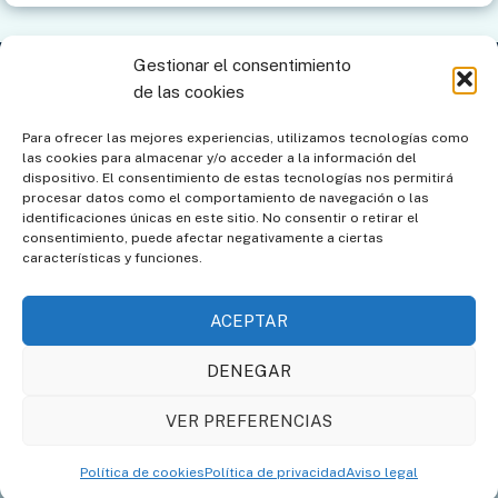
INTERNACIONAL
EN
SUIZA
Gestionar el consentimiento
Contacto
Aviso legal
Política de privacidad
de las cookies
Política de cookies
Mapa del sitio
Para ofrecer las mejores experiencias, utilizamos tecnologías como
las cookies para almacenar y/o acceder a la información del
Política de cookies (UE)
dispositivo. El consentimiento de estas tecnologías nos permitirá
procesar datos como el comportamiento de navegación o las
identificaciones únicas en este sitio. No consentir o retirar el
consentimiento, puede afectar negativamente a ciertas
características y funciones.
ACEPTAR
DENEGAR
Asociación de Amigos de
Societat Catalana de
VER PREFERENCIAS
los Relojes de Sol
Gnomònica
Política de cookies
Política de privacidad
Aviso legal