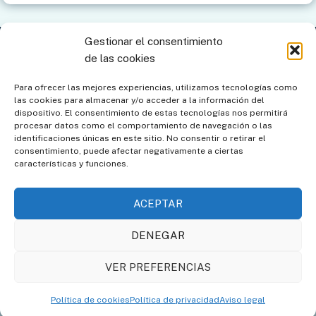
PDF
EL
LIBRO
Gestionar el consentimiento
DE
Contacto
Aviso legal
Política de privacidad
de las cookies
LOS
RELOJES
Política de cookies
Mapa del sitio
Para ofrecer las mejores experiencias, utilizamos tecnologías como
DE
las cookies para almacenar y/o acceder a la información del
SOL
Política de cookies (UE)
dispositivo. El consentimiento de estas tecnologías nos permitirá
DE
procesar datos como el comportamiento de navegación o las
A
identificaciones únicas en este sitio. No consentir o retirar el
CORUÑA
consentimiento, puede afectar negativamente a ciertas
características y funciones.
ACEPTAR
DENEGAR
Asociación de Amigos de
Societat Catalana de
VER PREFERENCIAS
los Relojes de Sol
Gnomònica
Política de cookies
Política de privacidad
Aviso legal