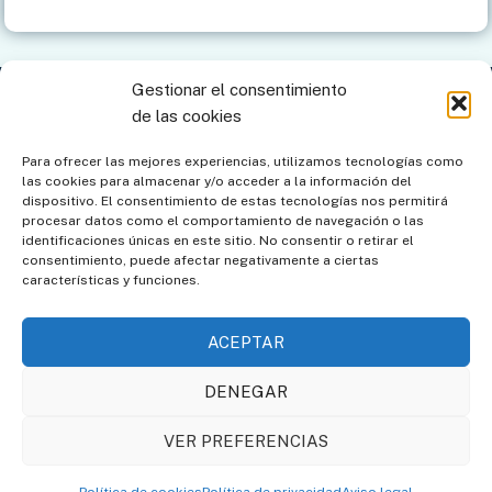
GNOMÓNICO
2026
Gestionar el consentimiento
Contacto
Aviso legal
Política de privacidad
de las cookies
Política de cookies
Mapa del sitio
Para ofrecer las mejores experiencias, utilizamos tecnologías como
las cookies para almacenar y/o acceder a la información del
Política de cookies (UE)
dispositivo. El consentimiento de estas tecnologías nos permitirá
procesar datos como el comportamiento de navegación o las
identificaciones únicas en este sitio. No consentir o retirar el
consentimiento, puede afectar negativamente a ciertas
características y funciones.
ACEPTAR
DENEGAR
Asociación de Amigos de
Societat Catalana de
VER PREFERENCIAS
los Relojes de Sol
Gnomònica