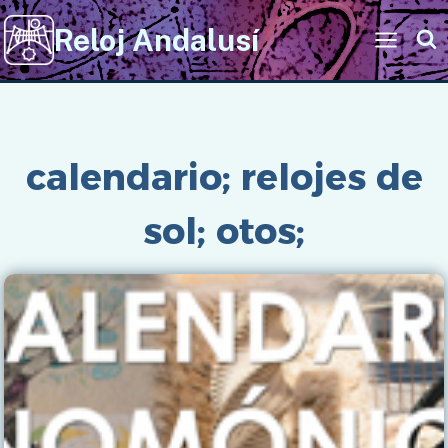
Saltar
Reloj Andalusí
al
contenido
Inicio
/
calendario; relojes de
sol; otos;