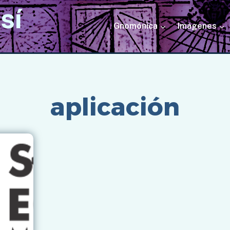
sí
Gnomónica
Imágenes
Inicio
/
aplicación