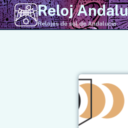
Saltar
Reloj Andalu
al
contenido
Relojes de sol de Andalucía