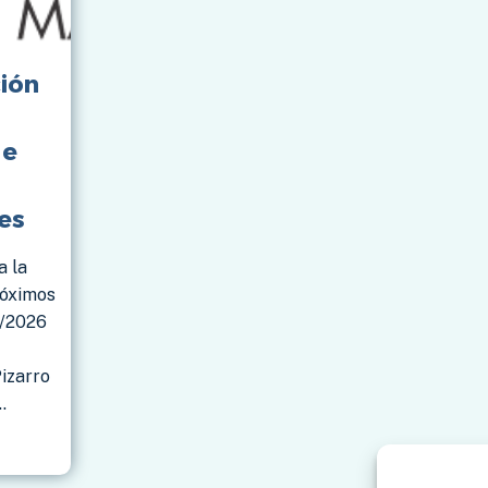
ión
de
es
a la
róximos
5/2026
izarro
…