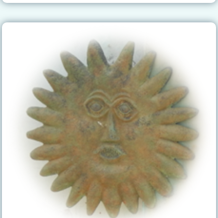
«LA
MEMORIA
DEL
SOL»
EN
ANTEQUERA