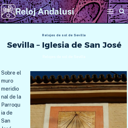
Saltar
Reloj Andalusí
al
contenido
Relojes de sol de Sevilla
Sevilla – Iglesia de San José
Relojes de sol de Sevilla
Sobre el
muro
meridio
nal de la
Parroqu
ia de
San