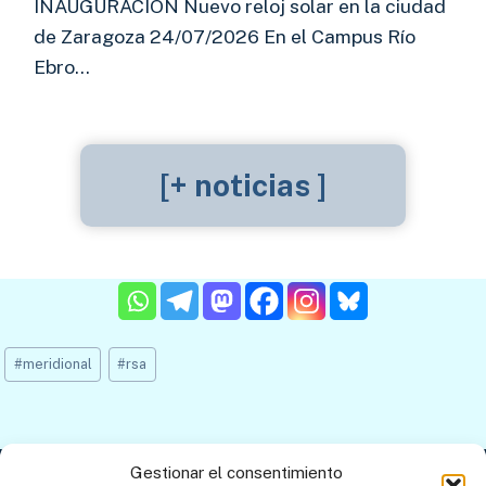
INAUGURACIÓN Nuevo reloj solar en la ciudad
de Zaragoza 24/07/2026 En el Campus Río
Ebro…
[+ noticias ]
Etiquetas
#
meridional
#
rsa
de
la
entrada:
Gestionar el consentimiento