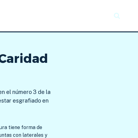
Recursos
Taller creativo
Noticias
 Caridad
en el número 3 de la
estar esgrafiado en
gura tiene forma de
untas con laterales y