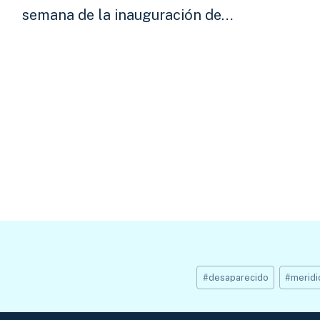
semana de la inauguración de…
Etiquetas
#
desaparecido
#
meridi
de
la