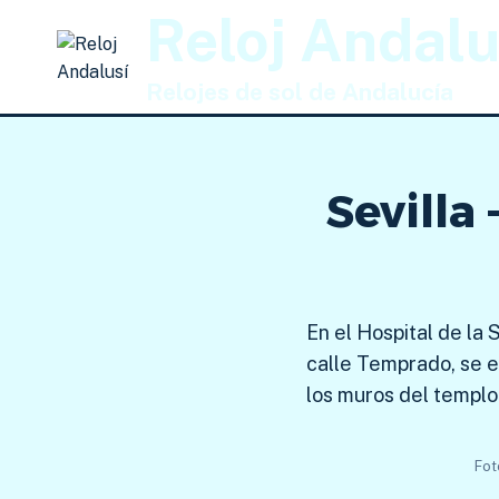
Saltar
Reloj Andalu
al
contenido
Relojes de sol de Andalucía
Sevilla
En el Hospital de la
calle Temprado, se e
los muros del templo
Fot