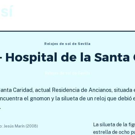
sí
Gnomónica
Imágenes
Relojes de sol de Sevilla
 – Hospital de la Santa
Relojes de sol de Sevilla
 Santa Caridad, actual Residencia de Ancianos, situada 
ncuentra el gnomon y la silueta de un reloj que debió 
.
La silueta de la fi
o: Jesús Marín (2008)
estrella de ocho p