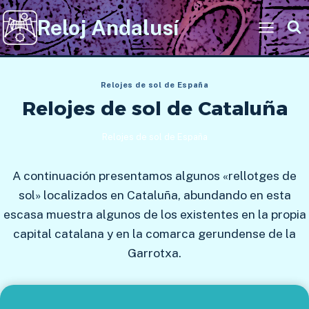
Saltar
Reloj Andalusí
al
contenido
Relojes de sol de España
Relojes de sol de Cataluña
Relojes de sol de España
A continuación presentamos algunos «rellotges de
sol» localizados en Cataluña, abundando en esta
escasa muestra algunos de los existentes en la propia
capital catalana y en la comarca gerundense de la
Garrotxa.