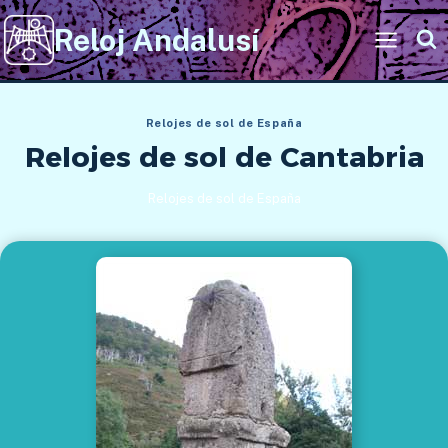
Saltar
Reloj Andalusí
al
contenido
Relojes de sol de España
Relojes de sol de Cantabria
Relojes de sol de España