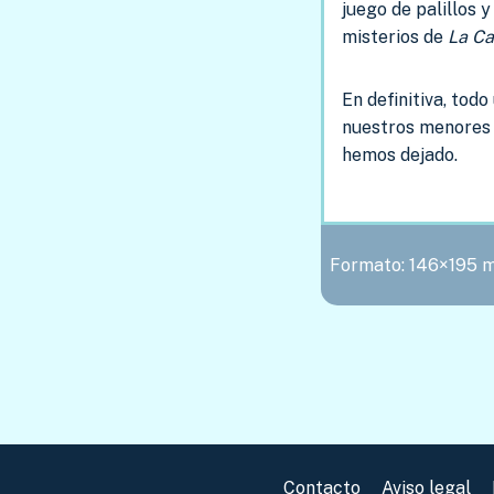
juego de palillos 
misterios de
La Ca
En definitiva, todo
nuestros menores q
hemos dejado.
Formato: 146×195 m
Contacto
Aviso legal