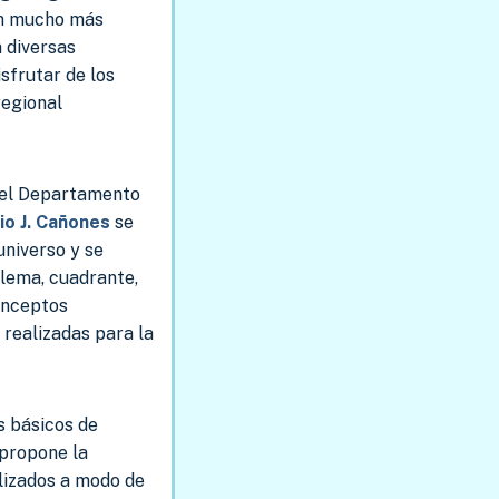
ón mucho más
 diversas
isfrutar de los
regional
el Departamento
io J. Cañones
se
universo y se
alema, cuadrante,
conceptos
 realizadas para la
s básicos de
propone la
lizados a modo de