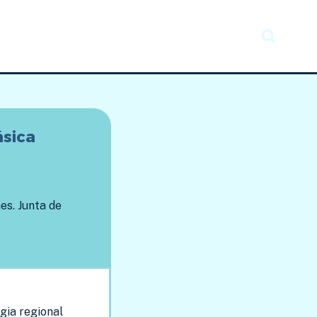
Recursos
Taller creativo
Noticias
ásica
s. Junta de
gia regional