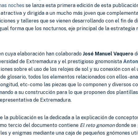
nas noches
se lanza esta primera edición de esta publicaci
y atractiva y dirigida a un mucho más joven que complementa
ciones y talleres que se vienen desarrollando con el fin de d
igual forma que los nocturnos, eje principal de la estrategia 
en cuya elaboración han colaborado
José Manuel Vaquero
d
niversidad de Extremadura y el prestigioso gnomonista
Anton
ones sobre el uso de los relojes de sol y su conexión con el 
de glosario, todos los elementos relacionados con ellos -an
longitud, etc- como las piezas que lo componen y diversos 
ando a su construcción para lo que proponen dos plantillas
 representativa de Extremadura.
 la publicación es la dedicada a la explicación de concepto
timo tercio del documento contiene
El reto gnomon
donde se 
zles y enigmas mediante una caja de pequeños gnómones uti