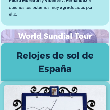
Pedro
Morellón
y
Vicente
J. Fernández
a
quienes les estamos muy agradecidos por
ello.
World Sundial Tour
Relojes de sol de
España