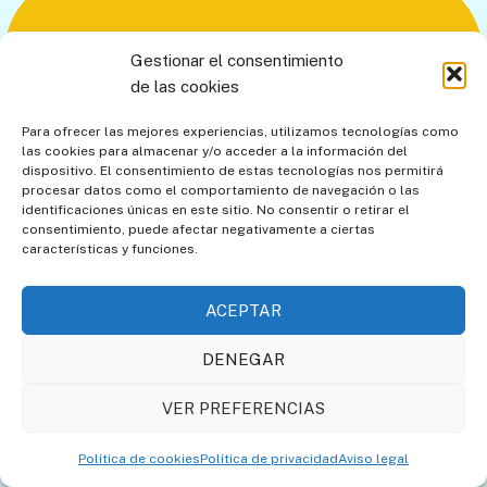
Gestionar el consentimiento
de las cookies
Para ofrecer las mejores experiencias, utilizamos tecnologías como
las cookies para almacenar y/o acceder a la información del
dispositivo. El consentimiento de estas tecnologías nos permitirá
procesar datos como el comportamiento de navegación o las
identificaciones únicas en este sitio. No consentir o retirar el
Si tú también deseas compartir imágenes de
consentimiento, puede afectar negativamente a ciertas
relojes solares capturadas en tus viajes turísticos
características y funciones.
puedes contactar con nosotros a través de este
sencillo
formulario
.
ACEPTAR
DENEGAR
VER PREFERENCIAS
Comparte esta noticia en redes sociales
Política de cookies
Política de privacidad
Aviso legal