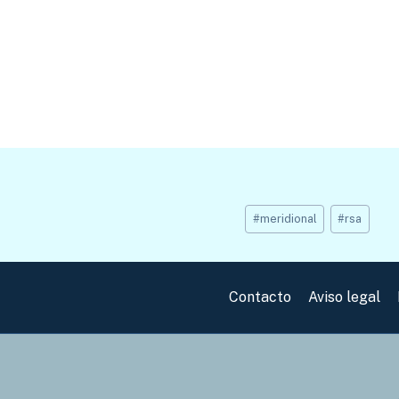
Etiquetas
#
meridional
#
rsa
de
la
entrada:
Contacto
Aviso legal