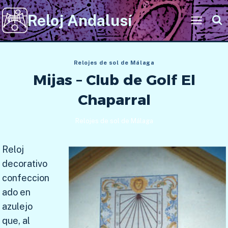
Saltar
Reloj Andalusí
al
contenido
Relojes de sol de Málaga
Mijas – Club de Golf El
Chaparral
Relojes de sol de Málaga
Reloj
decorativo
confeccion
ado en
azulejo
que, al