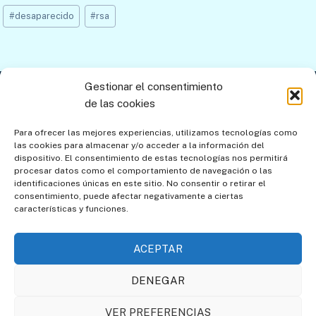
Etiquetas
#
desaparecido
#
rsa
de
la
entrada:
Gestionar el consentimiento
Contacto
Aviso legal
Política de privacidad
de las cookies
Política de cookies
Mapa del sitio
Para ofrecer las mejores experiencias, utilizamos tecnologías como
las cookies para almacenar y/o acceder a la información del
Política de cookies (UE)
dispositivo. El consentimiento de estas tecnologías nos permitirá
procesar datos como el comportamiento de navegación o las
identificaciones únicas en este sitio. No consentir o retirar el
consentimiento, puede afectar negativamente a ciertas
características y funciones.
ACEPTAR
DENEGAR
Asociación de Amigos de
Societat Catalana de
VER PREFERENCIAS