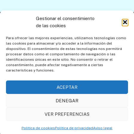
la
entrada:
Gestionar el consentimiento
Contacto
Aviso legal
Política de privacidad
de las cookies
Política de cookies
Mapa del sitio
Para ofrecer las mejores experiencias, utilizamos tecnologías como
las cookies para almacenar y/o acceder a la información del
Política de cookies (UE)
dispositivo. El consentimiento de estas tecnologías nos permitirá
procesar datos como el comportamiento de navegación o las
identificaciones únicas en este sitio. No consentir o retirar el
consentimiento, puede afectar negativamente a ciertas
características y funciones.
ACEPTAR
DENEGAR
Asociación de Amigos de
Societat Catalana de
VER PREFERENCIAS
los Relojes de Sol
Gnomònica
Política de cookies
Política de privacidad
Aviso legal