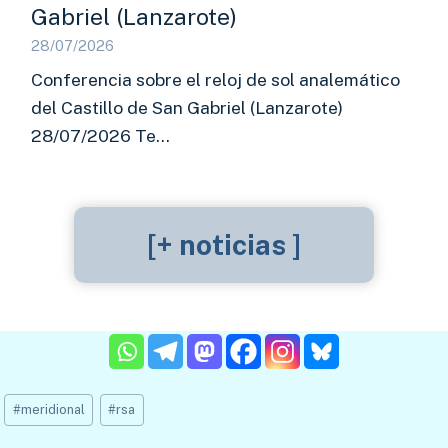
Gabriel (Lanzarote)
28/07/2026
Conferencia sobre el reloj de sol analemático
del Castillo de San Gabriel (Lanzarote)
28/07/2026 Te…
[+ noticias ]
Etiquetas
#
meridional
#
rsa
de