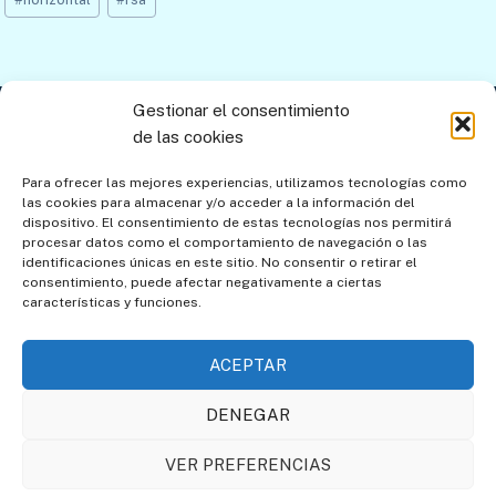
de
la
entrada:
Gestionar el consentimiento
Contacto
Aviso legal
Política de privacidad
de las cookies
Política de cookies
Mapa del sitio
Para ofrecer las mejores experiencias, utilizamos tecnologías como
las cookies para almacenar y/o acceder a la información del
Política de cookies (UE)
dispositivo. El consentimiento de estas tecnologías nos permitirá
procesar datos como el comportamiento de navegación o las
identificaciones únicas en este sitio. No consentir o retirar el
consentimiento, puede afectar negativamente a ciertas
características y funciones.
ACEPTAR
DENEGAR
Asociación de Amigos de
Societat Catalana de
VER PREFERENCIAS
los Relojes de Sol
Gnomònica