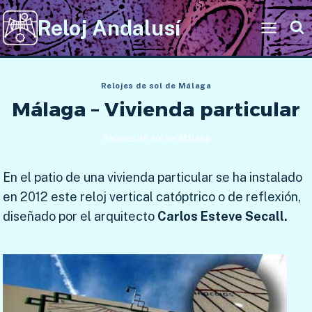
Saltar
Reloj Andalusí
al
contenido
Relojes de sol de Málaga
Málaga – Vivienda particular
Relojes de sol de Málaga
En el patio de una vivienda particular se ha instalado
en 2012 este reloj vertical catóptrico o de reflexión,
diseñado por el arquitecto
Carlos Esteve Secall.