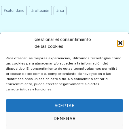
Etiquetas
#
calendario
#
reflexión
#
rsa
de
la
entrada:
Gestionar el consentimiento
Contacto
Aviso legal
Política de privacidad
de las cookies
Política de cookies
Mapa del sitio
Para ofrecer las mejores experiencias, utilizamos tecnologías como
las cookies para almacenar y/o acceder a la información del
Política de cookies (UE)
dispositivo. El consentimiento de estas tecnologías nos permitirá
procesar datos como el comportamiento de navegación o las
identificaciones únicas en este sitio. No consentir o retirar el
consentimiento, puede afectar negativamente a ciertas
características y funciones.
ACEPTAR
DENEGAR
Asociación de Amigos de
Societat Catalana de