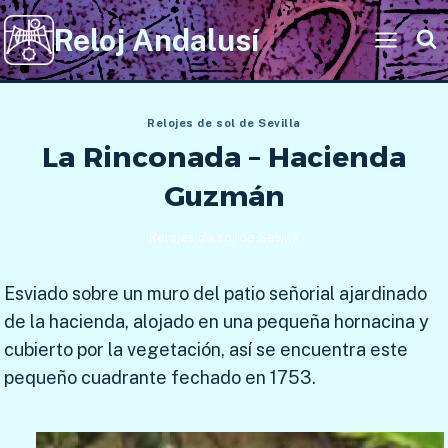
Saltar
Reloj Andalusí
al
contenido
Relojes de sol de Sevilla
La Rinconada – Hacienda
Guzmán
Relojes de sol de Sevilla
Esviado sobre un muro del patio señorial ajardinado
de la hacienda, alojado en una pequeña hornacina y
cubierto por la vegetación, así se encuentra este
pequeño cuadrante fechado en 1753.