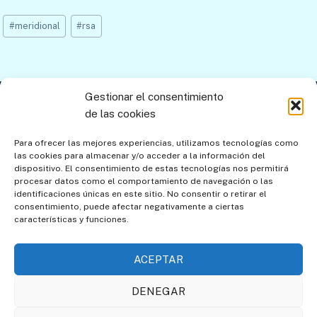
Etiquetas
#
meridional
#
rsa
de
la
entrada:
Gestionar el consentimiento
Contacto
Aviso legal
Política de privacidad
de las cookies
Política de cookies
Mapa del sitio
Para ofrecer las mejores experiencias, utilizamos tecnologías como
las cookies para almacenar y/o acceder a la información del
Política de cookies (UE)
dispositivo. El consentimiento de estas tecnologías nos permitirá
procesar datos como el comportamiento de navegación o las
identificaciones únicas en este sitio. No consentir o retirar el
consentimiento, puede afectar negativamente a ciertas
características y funciones.
ACEPTAR
DENEGAR
Asociación de Amigos de
Societat Catalana de