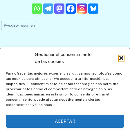
Etiquetas
#
wsd25-resumen
de
la
entrada:
Gestionar el consentimiento
Contacto
Aviso legal
Política de privacidad
de las cookies
Política de cookies
Mapa del sitio
Para ofrecer las mejores experiencias, utilizamos tecnologías como
las cookies para almacenar y/o acceder a la información del
Política de cookies (UE)
dispositivo. El consentimiento de estas tecnologías nos permitirá
procesar datos como el comportamiento de navegación o las
identificaciones únicas en este sitio. No consentir o retirar el
consentimiento, puede afectar negativamente a ciertas
características y funciones.
ACEPTAR