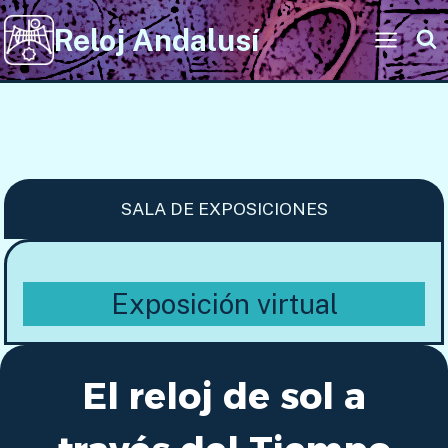
Saltar
Reloj Andalusí
al
contenido
SALA DE EXPOSICIONES
Exposición virtual
El reloj de sol a