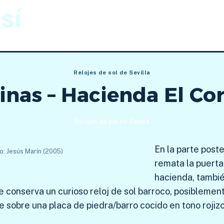
sí
Gnomónica
Imágenes
Relojes de sol de Sevilla
inas – Hacienda El Cor
Relojes de sol de Sevilla
En la parte post
o: Jesús Marín (2005)
remata la puerta
hacienda, tambi
e conserva un curioso reloj de sol barroco, posiblemente
 sobre una placa de piedra/barro cocido en tono rojiz