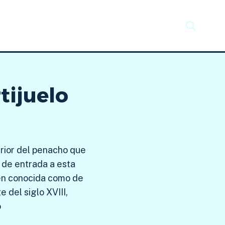
Recursos
Taller creativo
Noticias
tijuelo
erior del penacho que
 de entrada a esta
én conocida como de
 del siglo XVIII,
o