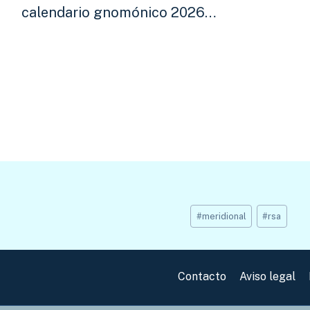
calendario gnomónico 2026…
Etiquetas
#
meridional
#
rsa
de
la
entrada:
Contacto
Aviso legal