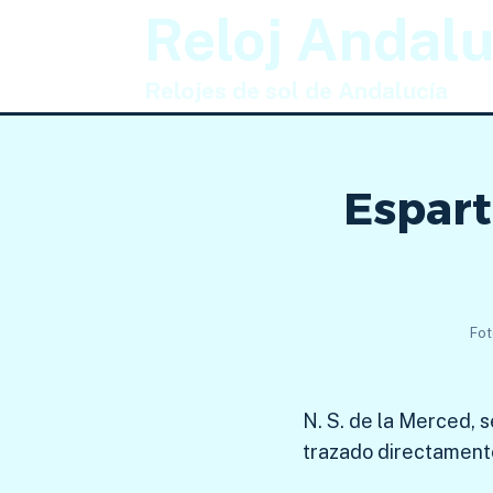
Saltar
Reloj Andalu
al
contenido
Relojes de sol de Andalucía
Espart
Fot
N. S. de la Merced, s
trazado directamente