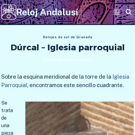
Saltar
Reloj Andalusí
al
contenido
Relojes de sol de Granada
Dúrcal – Iglesia parroquial
Relojes de sol de Granada
Sobre la esquina meridional de la torre de la
Iglesia
Parroquial
, encontramos este sencillo cuadrante.
Se
trata
de
una
pieza