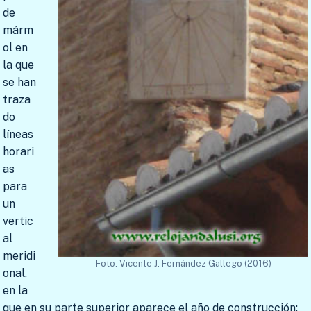
de
márm
ol en
la que
se han
traza
do
líneas
horari
as
para
un
vertic
al
meridi
Foto: Vicente J. Fernández Gallego (2016)
onal,
en la
que en su parte superior aparece el año de construcción: