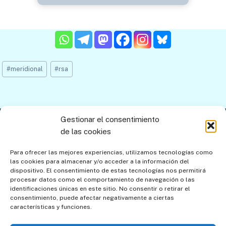
Etiquetas
#
meridional
#
rsa
de
la
entrada:
Gestionar el consentimiento
Contacto
Aviso legal
Política de privacidad
de las cookies
Política de cookies
Mapa del sitio
Para ofrecer las mejores experiencias, utilizamos tecnologías como
las cookies para almacenar y/o acceder a la información del
Política de cookies (UE)
dispositivo. El consentimiento de estas tecnologías nos permitirá
procesar datos como el comportamiento de navegación o las
identificaciones únicas en este sitio. No consentir o retirar el
consentimiento, puede afectar negativamente a ciertas
características y funciones.