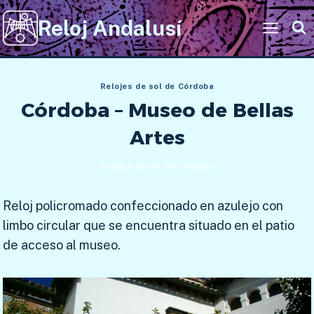
Saltar
Reloj Andalusí
al
contenido
Relojes de sol de Córdoba
Córdoba – Museo de Bellas
Artes
Relojes de sol de Córdoba
Reloj policromado confeccionado en azulejo con
limbo circular que se encuentra situado en el patio
de acceso al museo.