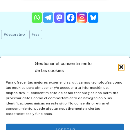
Etiquetas
#
decorativo
#
rsa
de
la
entrada:
Gestionar el consentimiento
Contacto
Aviso legal
Política de privacidad
de las cookies
Política de cookies
Mapa del sitio
Para ofrecer las mejores experiencias, utilizamos tecnologías como
las cookies para almacenar y/o acceder a la información del
Política de cookies (UE)
dispositivo. El consentimiento de estas tecnologías nos permitirá
procesar datos como el comportamiento de navegación o las
identificaciones únicas en este sitio. No consentir o retirar el
consentimiento, puede afectar negativamente a ciertas
características y funciones.