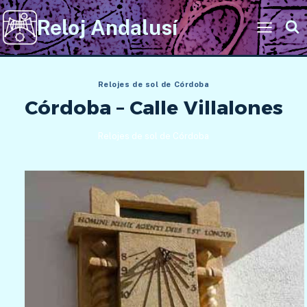
Saltar
Reloj Andalusí
al
contenido
Relojes de sol de Córdoba
Córdoba – Calle Villalones
Relojes de sol de Córdoba