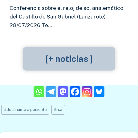
Conferencia sobre el reloj de sol analemático
del Castillo de San Gabriel (Lanzarote)
28/07/2026 Te…
[+ noticias ]
Etiquetas
#
declinante a poniente
#
rsa
de
la
entrada: